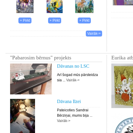
Vairāk->
"Pabarosim bērnus" projekts
Eurika atb
Dāvanas no LSC
Arī šogad mūs pārsteidza
sia ...
Vairāk->
Dāvana Ilzei
Pateicoties Sandrai
Bērziņai, mums bija ...
Vairāk->