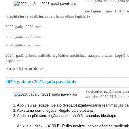
2022. gadā un 2023. gadā pa
Ziedojumi Rīgas BKUS rea
(vispārīgām vajadzībām un barošanas sūkņu iegādei) -
2022. gadā - 2250 euro
2023. gadā - 2700 euro
2024. gadā - 3470 euro
2024. gadā plānots palīdzēt iegādāties medicīnas transporta ratus, kopējā c
papildināta.
Projekti
|
Vairāk ->
2020. gada un 2021. gada paveiktais
Pateicoties uzņēmumu ats
saziedoti 6260 EUR, no ku
Ābolu sulas iegādei Gelato (Regato) izgatavošanai reanimācijas pa
Aukstuma somu iegādei Regato pārvietošanai.
Auduma plāksteru iegādei endotraheālās caurules fiksācijai.
Atlikušie līdzekļi - 4130 EUR tiks novirzīti nepieciešamās medicī