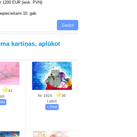
ir 1200 EUR (iesk. PVN)
 nepieciešami 10. gab.
ma kartiņas, aplūkot
59
42
Nr. 1924
36
bot
Labot