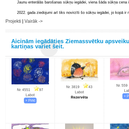
Jaunu enterālās barošanas sūkņu iegādei, viena šāda sūkņa cena 
2022. gada ziedojumi arī tiks novirzīti šo sūkņu iegādei, jo kopā ir
Projekti
|
Vairāk ->
Aicinām iegādāties Ziemassvētku apsveiku
kartiņas variet šeit.
Nr. 5
Nr. 3819
43
Nr. 4551
97
La
Labot
Labot
Rezervēta