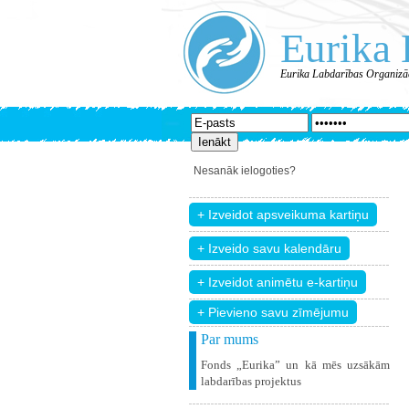
Eurika 
Eurika Labdarības Organizā
Nesanāk ielogoties?
+ Pievieno savu zīmējumu
Par mums
Fonds „Eurika” un kā mēs uzsākām
labdarības projektus