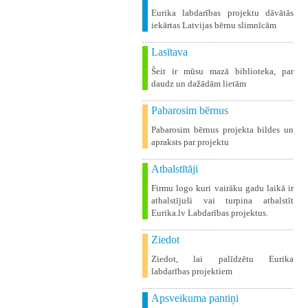
Eurika labdarības projektu dāvātās
iekārtas Latvijas bērnu slimnīcām
Lasītava
Šeit ir mūsu mazā biblioteka, par
daudz un dažādām lietām
Pabarosim bērnus
Pabarosim bērnus projekta bildes un
apraksts par projektu
Atbalstītāji
Firmu logo kuri vairāku gadu laikā ir
atbalstījuši vai turpina atbalstīt
Eurika.lv Labdarības projektus.
Ziedot
Ziedot, lai palīdzētu Eurika
labdarības projektiem
Apsveikuma pantiņi