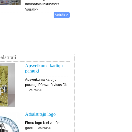
dāvinātais inkubators ...
Vairāk->
Vairāk->
alstītāji
Apsveikuma kartiņu
paraugi
Apsveikuma kartiņu
paraugi.Pārsvarā visas šīs
...
Vairāk->
Atbalstītāju logo
Firmu logo kuri vairāku
gadu ...
Vairāk->