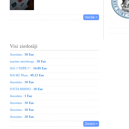
Vairāk->
Visi ziedotāji
Anonīms :
50 Eur
martins sternbergs :
50 Eur
SIA \\\"EPPE\\\" :
34.09 Eur
SIA M2 Pluss :
49.23 Eur
Anonīms :
10 Eur
IVETA MIHNO :
10 Eur
Anonīms :
1 Eur
Anonīms :
10 Eur
Anonīms :
10 Eur
Anonīms :
20 Eur
Ziedot->