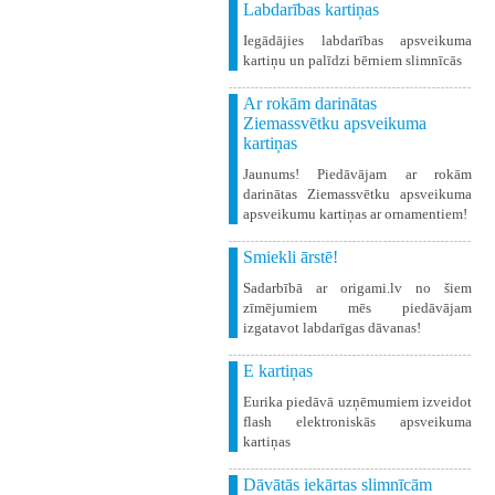
Labdarības kartiņas
Iegādājies labdarības apsveikuma
kartiņu un palīdzi bērniem slimnīcās
Ar rokām darinātas
Ziemassvētku apsveikuma
kartiņas
Jaunums! Piedāvājam ar rokām
darinātas Ziemassvētku apsveikuma
apsveikumu kartiņas ar ornamentiem!
Smiekli ārstē!
Sadarbībā ar origami.lv no šiem
zīmējumiem mēs piedāvājam
izgatavot labdarīgas dāvanas!
E kartiņas
Eurika piedāvā uzņēmumiem izveidot
flash elektroniskās apsveikuma
kartiņas
Dāvātās iekārtas slimnīcām