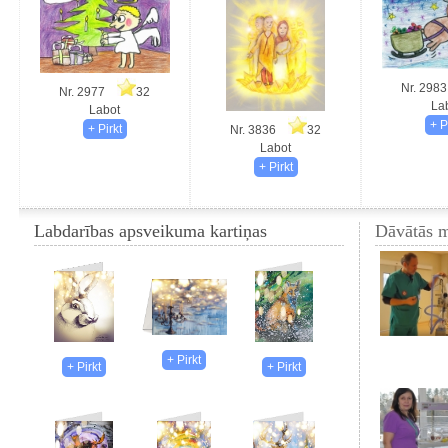
Nr. 29
Nr. 2977
32
La
Labot
Nr. 3836
32
Labot
Labdarības apsveikuma kartiņas
Dāvātās m