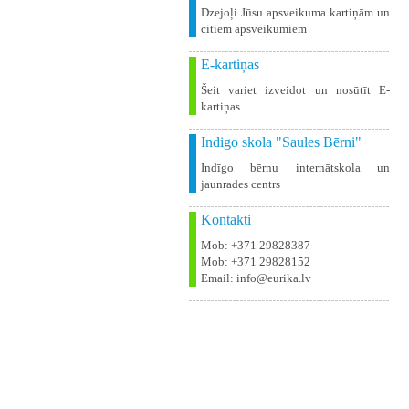
Dzejoļi Jūsu apsveikuma kartiņām un
citiem apsveikumiem
E-kartiņas
Šeit variet izveidot un nosūtīt E-
kartiņas
Indigo skola "Saules Bērni"
Indīgo bērnu internātskola un
jaunrades centrs
Kontakti
Mob: +371 29828387
Mob: +371 29828152
Email: info@eurika.lv