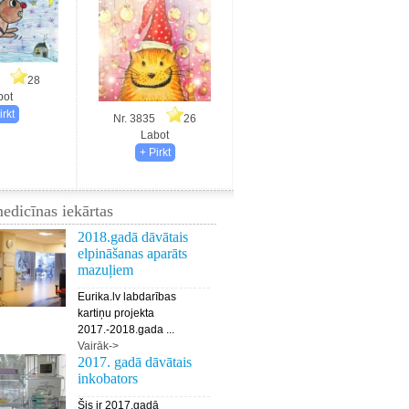
83
28
bot
Nr. 3835
26
Labot
edicīnas iekārtas
2018.gadā dāvātais
elpināšanas aparāts
mazuļiem
Eurika.lv labdarības
kartiņu projekta
2017.-2018.gada ...
Vairāk->
2017. gadā dāvātais
inkobators
Šis ir 2017.gadā