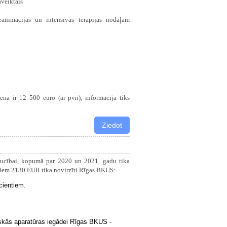
veiktais
nimācijas un intensīvas terapijas nodaļām
ena ir 12 500 euro (ar pvn), informācija tiks
aucībai, kopumā par 2020 un 2021. gadu tika
riem 2130 EUR tika novirzīti Rīgas BKUS:
cientiem.
niskās aparatūras iegādei Rīgas BKUS -