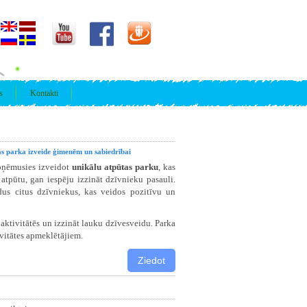
s
Kontakti
s parka izveide ģimenēm un sabiedrībai
pņēmusies izveidot
unikālu atpūtas parku
, kas
tpūtu, gan iespēju izzināt dzīvnieku pasauli.
dus citus dzīvniekus, kas veidos pozitīvu un
 aktivitātēs un izzināt lauku dzīvesveidu. Parka
ivitātes apmeklētājiem.