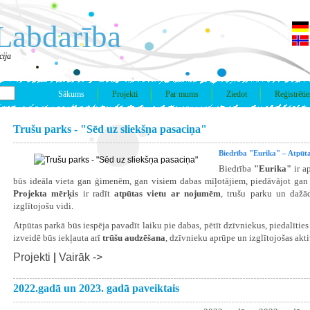
Labdarība
cija
Sākums
Projekti
Par mums
Ziedot
Reģistrētie
Trušu parks - "Sēd uz sliekšņa pasaciņa"
Biedrība "Eurika" – Atpūta
Biedrība
"Eurika"
ir a
būs ideāla vieta gan ģimenēm, gan visiem dabas mīļotājiem, piedāvājot gan a
Projekta mērķis
ir radīt
atpūtas vietu ar nojumēm
, trušu parku un dažā
izglītojošu vidi.
Atpūtas parkā būs iespēja pavadīt laiku pie dabas, pētīt dzīvniekus, piedalīties
izveidē būs iekļauta arī
trūšu audzēšana
, dzīvnieku aprūpe un izglītojošas akt
Projekti
|
Vairāk ->
2022.gadā un 2023. gadā paveiktais